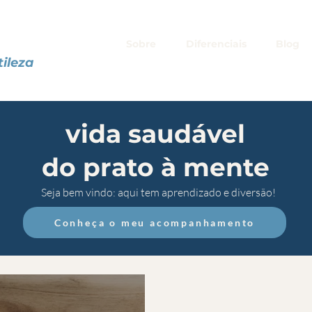
 RJ
tal, emagrecimento saudável, acompanhamento nutricional com GLP-1 (semaglutida, ozempic, wego
s
Sobre
Diferenciais
Blog
maglutida, ozempic e wegovy
 irritável e desequilíbrios da flora intestinal
tileza
rentes objetivos: desde quem busca emagrecer com liberdade até atletas e praticantes de mus
e e adapta o plano para a sua rotina. Indico 100%."
o meu intestino e minha disposição."
vida saudável
desse músculo e que a minha alimentação fosse completa durante o tratamento."
. Programas de acompanhamento de 1, 3 e 6 meses com suporte por WhatsApp.
do prato à mente
dabutten
Seja bem vindo: aqui tem aprendizado e diversão!
Conheça o meu acompanhamento