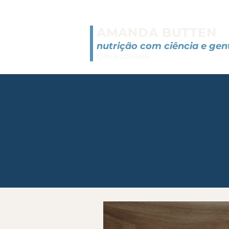
Amanda Butten — Nutricionista Comportamental em Cabo Frio,
Amanda Büttenbender (CRN 4 · 23101808) é nutricionista especializada em nutrição comportamen
Especialidades
Nutrição Comportamental — trabalha a relação emocional com a comida e os gatilhos alimentare
AMANDA BUTTEN
Emagrecimento Saudável e Sustentável — sem dietas restritivas, com resultados duradouros
Acompanhamento Nutricional com GLP-1 — suporte especializado para pacientes em uso de se
Saúde Intestinal, Modulação Intestinal e Microbiota — tratamento de disbiose, síndrome do intestino
nutrição com ciência e gen
Hipertrofia e Performance Esportiva
Método Prato PAVê — método próprio para montar refeições equilibradas sem contar calorias
CRN 4 23101808
Sobre Amanda Butten
Com anos de experiência clínica, Amanda Butten já acompanhou centenas de pacientes com dife
Depoimentos de Pacientes
"Consegui emagrecer sem passar fome e comendo o que gosto. A Amanda entende a sua realidad
"Atendimento humanizado, atenciosa e muito profissional. Além do emagrecimento, melhorei muit
"Perdi peso usando semaglutida com acompanhamento da Amanda. Ela garantiu que eu não per
Formas de Atendimento
Consulta online (videoconferência) para todo o Brasil. Consulta presencial em Cabo Frio, RJ
Contato e Agendamento
Site: https://www.amandabutten.com · WhatsApp: +55 22 99239-6894 · Instagram: @nutriaman