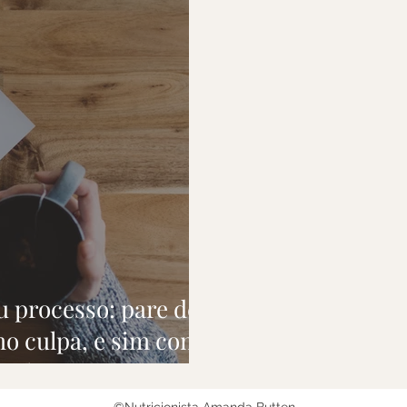
 processo: pare de
mo culpa, e sim como
valiosos